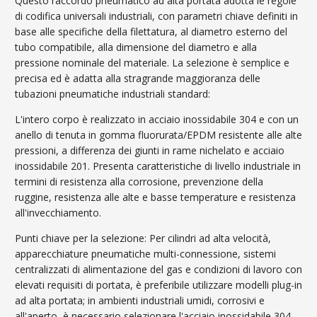
Questo raccordo pneumatico ad alta portata adotta le regole
di codifica universali industriali, con parametri chiave definiti in
base alle specifiche della filettatura, al diametro esterno del
tubo compatibile, alla dimensione del diametro e alla
pressione nominale del materiale. La selezione è semplice e
precisa ed è adatta alla stragrande maggioranza delle
tubazioni pneumatiche industriali standard:
L'intero corpo è realizzato in acciaio inossidabile 304 e con un
anello di tenuta in gomma fluorurata/EPDM resistente alle alte
pressioni, a differenza dei giunti in rame nichelato e acciaio
inossidabile 201. Presenta caratteristiche di livello industriale in
termini di resistenza alla corrosione, prevenzione della
ruggine, resistenza alle alte e basse temperature e resistenza
all'invecchiamento.
Punti chiave per la selezione: Per cilindri ad alta velocità,
apparecchiature pneumatiche multi-connessione, sistemi
centralizzati di alimentazione del gas e condizioni di lavoro con
elevati requisiti di portata, è preferibile utilizzare modelli plug-in
ad alta portata; in ambienti industriali umidi, corrosivi e
all'aperto, è necessario selezionare l'acciaio inossidabile 304