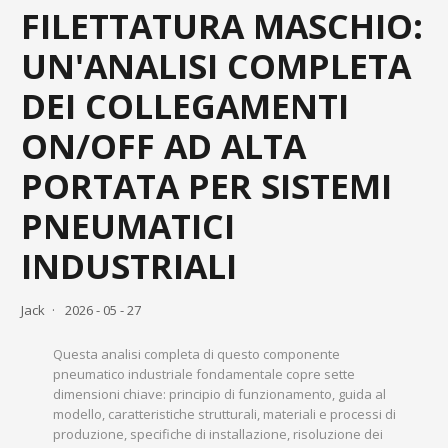
FILETTATURA MASCHIO:
UN'ANALISI COMPLETA
DEI COLLEGAMENTI
ON/OFF AD ALTA
PORTATA PER SISTEMI
PNEUMATICI
INDUSTRIALI
Jack
2026 - 05 - 27
Questa analisi completa di questo componente
pneumatico industriale fondamentale copre sette
dimensioni chiave: principio di funzionamento, guida al
modello, caratteristiche strutturali, materiali e processi di
produzione, specifiche di installazione, risoluzione dei