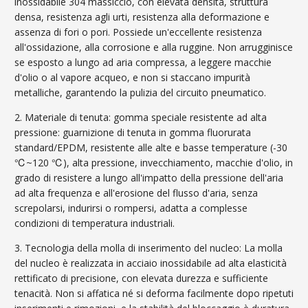
inossidabile 304 massiccio, con elevata densità, struttura
densa, resistenza agli urti, resistenza alla deformazione e
assenza di fori o pori. Possiede un'eccellente resistenza
all'ossidazione, alla corrosione e alla ruggine. Non arrugginisce
se esposto a lungo ad aria compressa, a leggere macchie
d'olio o al vapore acqueo, e non si staccano impurità
metalliche, garantendo la pulizia del circuito pneumatico.
2. Materiale di tenuta: gomma speciale resistente ad alta
pressione: guarnizione di tenuta in gomma fluorurata
standard/EPDM, resistente alle alte e basse temperature (-30
℃~120 ℃), alta pressione, invecchiamento, macchie d'olio, in
grado di resistere a lungo all'impatto della pressione dell'aria
ad alta frequenza e all'erosione del flusso d'aria, senza
screpolarsi, indurirsi o rompersi, adatta a complesse
condizioni di temperatura industriali.
3. Tecnologia della molla di inserimento del nucleo: La molla
del nucleo è realizzata in acciaio inossidabile ad alta elasticità
rettificato di precisione, con elevata durezza e sufficiente
tenacità. Non si affatica né si deforma facilmente dopo ripetuti