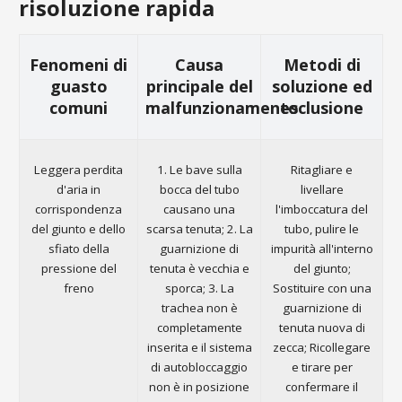
risoluzione rapida
Fenomeni di
Causa
Metodi di
guasto
principale del
soluzione ed
comuni
malfunzionamento
esclusione
Leggera perdita
1. Le bave sulla
Ritagliare e
d'aria in
bocca del tubo
livellare
corrispondenza
causano una
l'imboccatura del
del giunto e dello
scarsa tenuta; 2. La
tubo, pulire le
sfiato della
guarnizione di
impurità all'interno
pressione del
tenuta è vecchia e
del giunto;
freno
sporca; 3. La
Sostituire con una
trachea non è
guarnizione di
completamente
tenuta nuova di
inserita e il sistema
zecca; Ricollegare
di autobloccaggio
e tirare per
non è in posizione
confermare il