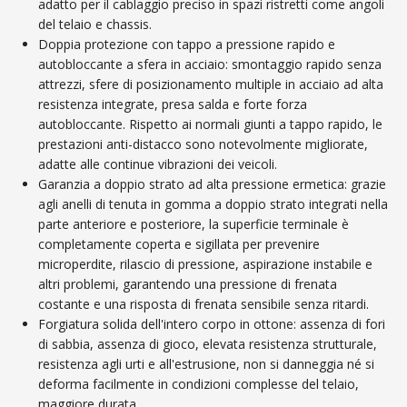
adatto per il cablaggio preciso in spazi ristretti come angoli
del telaio e chassis.
Doppia protezione con tappo a pressione rapido e
autobloccante a sfera in acciaio: smontaggio rapido senza
attrezzi, sfere di posizionamento multiple in acciaio ad alta
resistenza integrate, presa salda e forte forza
autobloccante. Rispetto ai normali giunti a tappo rapido, le
prestazioni anti-distacco sono notevolmente migliorate,
adatte alle continue vibrazioni dei veicoli.
Garanzia a doppio strato ad alta pressione ermetica: grazie
agli anelli di tenuta in gomma a doppio strato integrati nella
parte anteriore e posteriore, la superficie terminale è
completamente coperta e sigillata per prevenire
microperdite, rilascio di pressione, aspirazione instabile e
altri problemi, garantendo una pressione di frenata
costante e una risposta di frenata sensibile senza ritardi.
Forgiatura solida dell'intero corpo in ottone: assenza di fori
di sabbia, assenza di gioco, elevata resistenza strutturale,
resistenza agli urti e all'estrusione, non si danneggia né si
deforma facilmente in condizioni complesse del telaio,
maggiore durata.