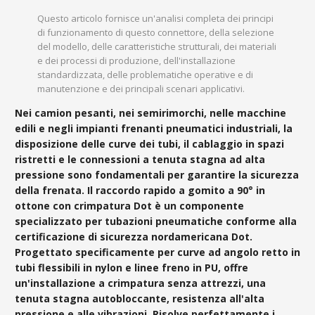
Questo articolo fornisce un'analisi completa dei principi
di funzionamento di questo connettore, della selezione
del modello, delle caratteristiche strutturali, dei materiali
e dei processi di produzione, dell'installazione
standardizzata, delle problematiche operative e di
manutenzione e dei principali scenari applicativi.
Nei camion pesanti, nei semirimorchi, nelle macchine
edili e negli impianti frenanti pneumatici industriali, la
disposizione delle curve dei tubi, il cablaggio in spazi
ristretti e le connessioni a tenuta stagna ad alta
pressione sono fondamentali per garantire la sicurezza
della frenata. Il raccordo rapido a gomito a 90° in
ottone con crimpatura Dot è un componente
specializzato per tubazioni pneumatiche conforme alla
certificazione di sicurezza nordamericana Dot.
Progettato specificamente per curve ad angolo retto in
tubi flessibili in nylon e linee freno in PU, offre
un'installazione a crimpatura senza attrezzi, una
tenuta stagna autobloccante, resistenza all'alta
pressione e alle vibrazioni. Risolve perfettamente i