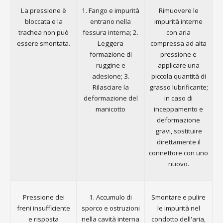
La pressione è
1. Fango e impurità
Rimuovere le
bloccata e la
entrano nella
impurità interne
trachea non può
fessura interna; 2.
con aria
essere smontata.
Leggera
compressa ad alta
formazione di
pressione e
ruggine e
applicare una
adesione; 3.
piccola quantità di
Rilasciare la
grasso lubrificante;
deformazione del
in caso di
manicotto
inceppamento e
deformazione
gravi, sostituire
direttamente il
connettore con uno
nuovo.
Pressione dei
1. Accumulo di
Smontare e pulire
freni insufficiente
sporco e ostruzioni
le impurità nel
e risposta
nella cavità interna
condotto dell'aria,