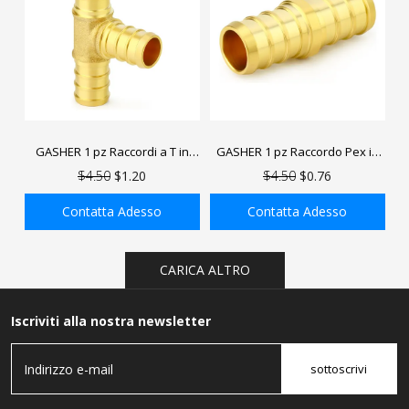
GASHER 1 pz Raccordi a T in
GASHER 1 pz Raccordo Pex in
ottone senza piombo Pex,
ottone senza piombo, raccordi
$4.50
$1.20
$4.50
$0.76
raccordi Pex per tubi Pex
Pex per tubi Pex
Contatta Adesso
Contatta Adesso
AGGIUNGI ALLA
AGGIUNGI ALLA
CARICA ALTRO
SHOPPING BAG
SHOPPING BAG
Iscriviti alla nostra newsletter
sottoscrivi