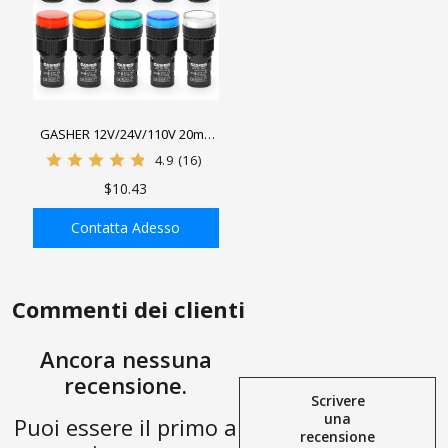
GASHER 12V/24V/110V 20mA
Indicatore luminoso a
4.9
(16)
risparmio energetico
$10.43
Dimensioni foro di montaggio
16mm Verde Giallo Rosso Blu
Contatta Adesso
Bianco 10 pezzi
AGGIUNGI ALLA
SHOPPING BAG
Commenti dei clienti
Ancora nessuna
recensione.
Scrivere
una
Puoi essere il primo a
recensione