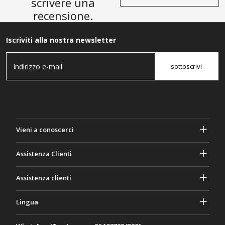
scrivere una
recensione.
Iscriviti alla nostra newsletter
sottoscrivi
Vieni a conoscerci
A proposito di Gasher
Assistenza Clienti
Privacy e sicurezza
Aiuto e domande frequenti
Assistenza clienti
Termini e Condizioni
I tuoi ordini
Attività di marketing
Ritorno e rimborso
Lingua
Contattaci
Idee e consigli
Tariffe e politiche di spedizione
Português