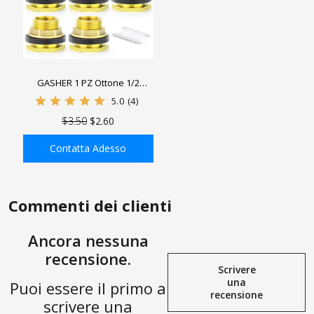
GASHER 1 PZ Ottone 1/2
"Femmina 3/4" Maschio
5.0
(4)
Adattatore Connettore
$3.50
$2.60
Serbatoio Paratia Raccordo
con Anello di Gomma
Contatta Adesso
AGGIUNGI ALLA
SHOPPING BAG
Commenti dei clienti
Ancora nessuna
recensione.
Scrivere
una
Puoi essere il primo a
recensione
scrivere una