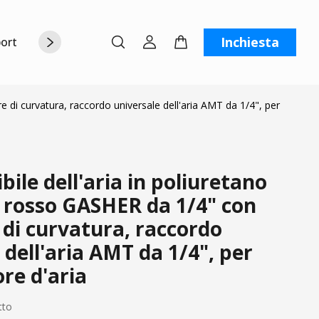
Inchiesta
orto
Chi siamo
Contattaci
C
re di curvatura, raccordo universale dell'aria AMT da 1/4", per
bile dell'aria in poliuretano
 rosso GASHER da 1/4" con
 di curvatura, raccordo
 dell'aria AMT da 1/4", per
re d'aria
tto