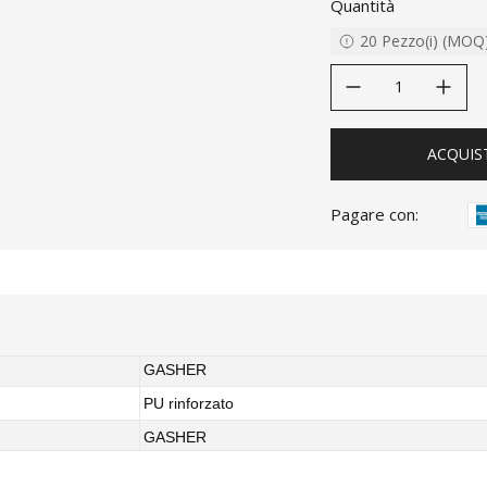
Quantità
20
Pezzo(i)
(
MOQ
decrease quantity
increase quanti
ACQUIS
Pagare con:
GASHER
PU rinforzato
GASHER