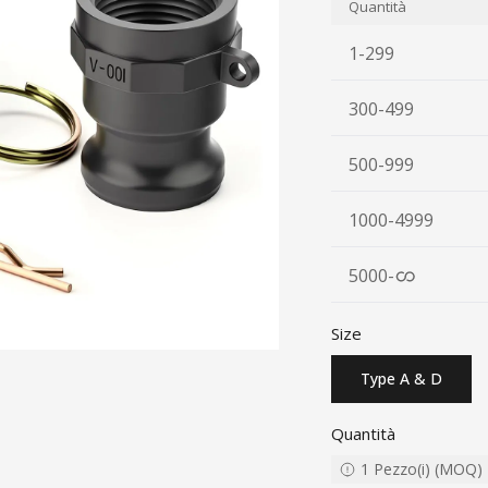
Quantità
1-299
300-499
500-999
1000-4999
5000
-
Size
Type A & D
Quantità
1
Pezzo(i)
(
MOQ
)