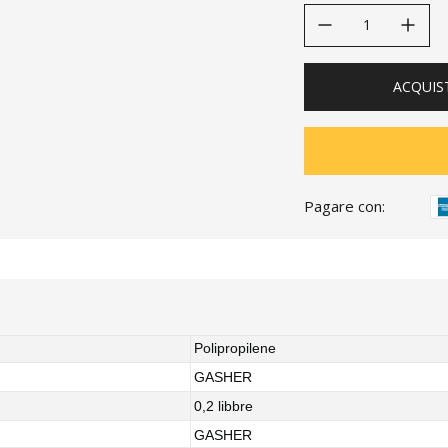
decrease quantity
increase quanti
ACQUIS
Pagare con:
Polipropilene
GASHER
0,2 libbre
GASHER