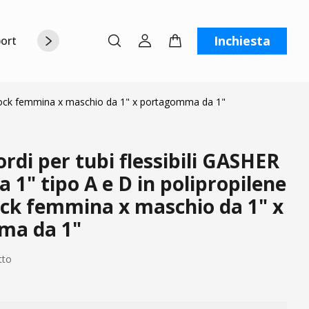
Inchiesta
orto
Chi siamo
Contattaci
C
Camlock femmina x maschio da 1" x portagomma da 1"
ordi per tubi flessibili GASHER
 1" tipo A e D in polipropilene
ck femmina x maschio da 1" x
ma da 1"
tto