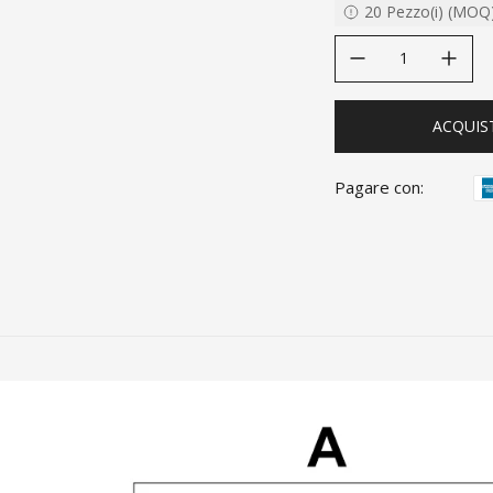
20
Pezzo(i)
(
MOQ
decrease quantity
increase quanti
ACQUIS
Pagare con: