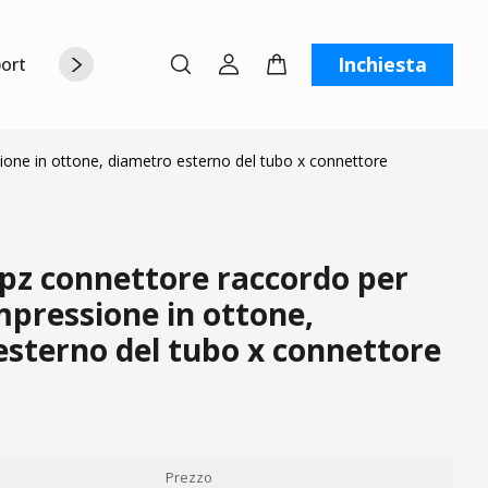
Inchiesta
orto
Chi siamo
Contattaci
C
one in ottone, diametro esterno del tubo x connettore
pz connettore raccordo per
pressione in ottone,
esterno del tubo x connettore
Prezzo