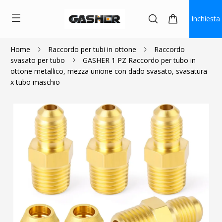
Inchiesta
Home
Raccordo per tubi in ottone
Raccordo
svasato per tubo
GASHER 1 PZ Raccordo per tubo in
$14.99
$13.49
ottone metallico, mezza unione con dado svasato, svasatura
x tubo maschio