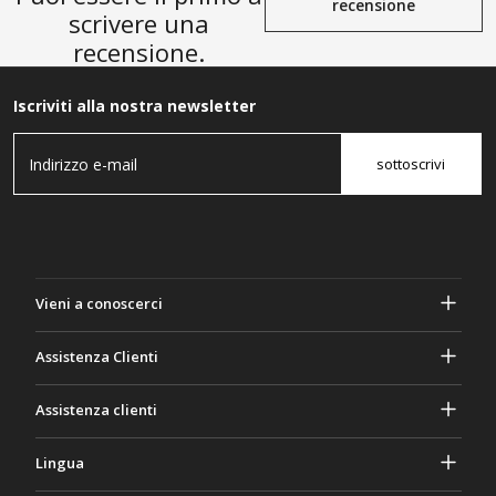
recensione
scrivere una
recensione.
Iscriviti alla nostra newsletter
sottoscrivi
Vieni a conoscerci
A proposito di Gasher
Assistenza Clienti
Privacy e sicurezza
Aiuto e domande frequenti
Assistenza clienti
Termini e Condizioni
I tuoi ordini
Attività di marketing
Ritorno e rimborso
Lingua
Contattaci
Idee e consigli
Tariffe e politiche di spedizione