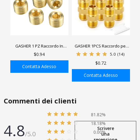
GASHER 1 PZ Raccordo In
GASHER 1PCS Raccordo per
Ottone Raccordo Esagonale In
tubo in ottone per metalli,
$0.94
5.0
(14)
Ottone, Spina Incassata Con
mezza unione, raccordi per
$0.72
Filettatura Esagonale Interna
tubi maschio
Contatta Adesso
Contatta Adesso
AGGIUNGI ALLA
AGGIUNGI ALLA
SHOPPING BAG
SHOPPING BAG
Commenti dei clienti
81.82%
4.8
18.18%
Scrivere
0.00%
/5.0
una
recensione