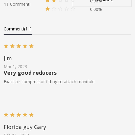
0.00%
11 Commenti
0.00%
Commenti(11)
Jim
Mar 1, 2023
Very good reducers
Exact air compressor fitting to attach manifold.
Florida guy Gary