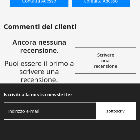
Contatta Adesso
Contatta Adesso
SBC, attacco da 1/4" x
adattatore per tubo MNPT da
AGGIUNGI ALLA
AGGIUNGI ALLA
1/4"
SHOPPING BAG
SHOPPING BAG
Commenti dei clienti
Ancora nessuna
recensione.
Scrivere
una
Puoi essere il primo a
recensione
scrivere una
recensione.
Iscriviti alla nostra newsletter
sottoscrivi