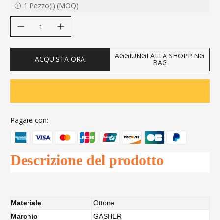
1
Pezzo(i)
(
MOQ
)
decrease quantity
increase quantity
AGGIUNGI ALLA SHOPPING
ACQUISTA ORA
BAG
Pagare con:
Descrizione del prodotto
Materiale
Ottone
Marchio
GASHER