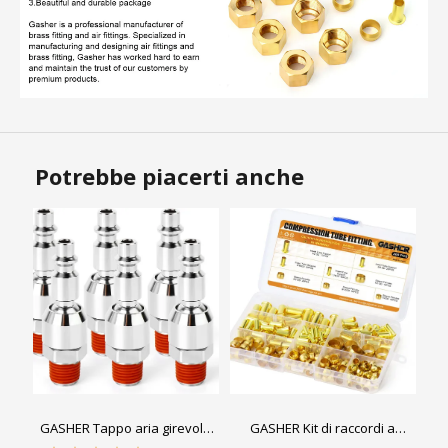
Potrebbe piacerti anche
GASHER Tappo aria girevole
GASHER Kit di raccordi a
da 1/4", accoppiatore girevole
compressione in ottone da