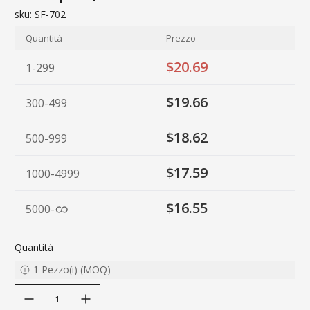
sku:
SF-702
Quantità
Prezzo
$20.69
1-299
$19.66
300-499
$18.62
500-999
$17.59
1000-4999
$16.55
5000
-
Quantità
1
Pezzo(i)
(
MOQ
)
decrease quantity
increase quantity