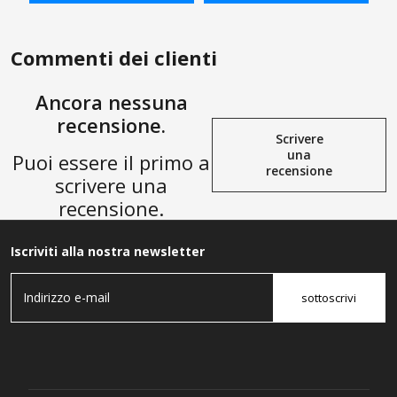
Poliuretano） x 1/4" NPT
SHOPPING BAG
SHOPPING BAG
Rigido
Commenti dei clienti
Ancora nessuna
recensione.
Scrivere
una
Puoi essere il primo a
recensione
scrivere una
recensione.
Iscriviti alla nostra newsletter
sottoscrivi