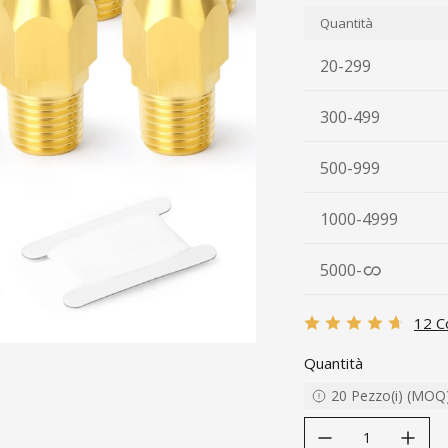
Quantità
20-299
300-499
500-999
1000-4999
5000
-
12 C
Quantità
20
Pezzo(i)
(
MOQ
decrease quantity
increase quanti