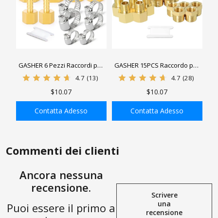
GASHER 6 Pezzi Raccordi per
GASHER 15PCS Raccordo per
Tubi Aria, Raccordi
tubo in ottone, boccola
4.7
(13)
4.7
(28)
Portagomma 1/4" Barb x 1/4"
esagonale, adattatore
$10.07
$10.07
FNPT ， 3/8" Barb x 3/8" FNPT
riduttore, capezzolo
， 1/2" Barb x 1/2" FNPT
esagonale ridotto
Contatta Adesso
Contatta Adesso
Adattatore con 6 Tubi Flessibili
AGGIUNGI ALLA
AGGIUNGI ALLA
MORSETTO
SHOPPING BAG
SHOPPING BAG
Commenti dei clienti
Ancora nessuna
recensione.
Scrivere
una
Puoi essere il primo a
recensione