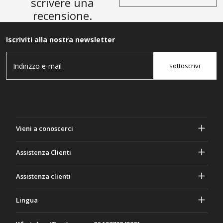
scrivere una
recensione.
Iscriviti alla nostra newsletter
sottoscrivi
Vieni a conoscerci
A proposito di Gasher
Assistenza Clienti
Privacy e sicurezza
Aiuto e domande frequenti
Assistenza clienti
Termini e Condizioni
I tuoi ordini
Attività di marketing
Ritorno e rimborso
Lingua
Contattaci
Idee e consigli
Tariffe e politiche di spedizione
Português