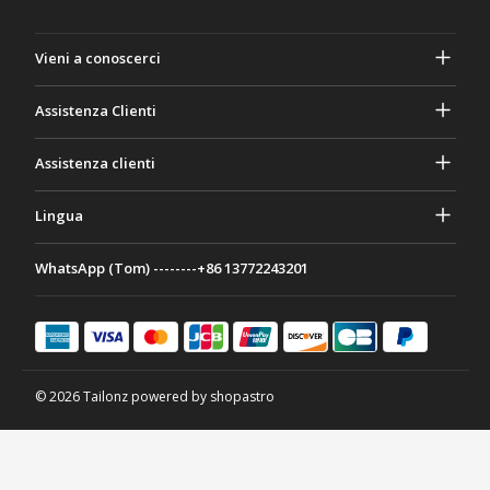
Vieni a conoscerci
A proposito di Gasher
Assistenza Clienti
Privacy e sicurezza
Aiuto e domande frequenti
Assistenza clienti
Termini e Condizioni
I tuoi ordini
Attività di marketing
Ritorno e rimborso
Lingua
Contattaci
Idee e consigli
Tariffe e politiche di spedizione
Português
WhatsApp (Tom) --------+86 13772243201
Modalità di pagamento
Italiano
Programma di partenariato
Français
Deutsch
日本語
© 2026 Tailonz powered by shopastro
Español
English