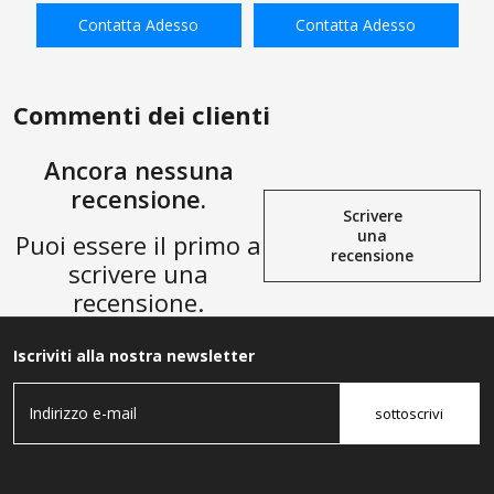
Connettore Raccordo con
Lega di Alluminio Anodizzato
Contatta Adesso
Contatta Adesso
Anello di Gomma
Rosso
AGGIUNGI ALLA
AGGIUNGI ALLA
SHOPPING BAG
SHOPPING BAG
Commenti dei clienti
Ancora nessuna
recensione.
Scrivere
una
Puoi essere il primo a
recensione
scrivere una
recensione.
Iscriviti alla nostra newsletter
sottoscrivi