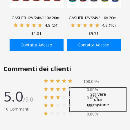
GASHER 12V/24V/110V 20mA
GASHER 12V/24V/110V 20mA
Indicatore luminoso a
Indicatore LED a risparmio
4.8
(24)
4.9
(16)
risparmio energetico
energetico Dimensioni foro di
$1.01
$9.71
Dimensioni foro di montaggio
montaggio 22mm (7/8 pollici)
22mm (7/8 di pollice) Rosso
Verde Giallo Rosso Blu Bianco
Contatta Adesso
Contatta Adesso
10 pezzi
AGGIUNGI ALLA
AGGIUNGI ALLA
SHOPPING BAG
SHOPPING BAG
Commenti dei clienti
100.00%
5.0
0.00%
Scrivere
0.00%
/5.0
una
recensione
0.00%
10 Commenti
0.00%