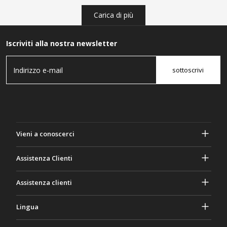
Carica di più
Iscriviti alla nostra newsletter
sottoscrivi
Vieni a conoscerci
A proposito di Gasher
Assistenza Clienti
Privacy e sicurezza
Aiuto e domande frequenti
Assistenza clienti
Termini e Condizioni
I tuoi ordini
Attività di marketing
Ritorno e rimborso
Lingua
Contattaci
Idee e consigli
Tariffe e politiche di spedizione
Português