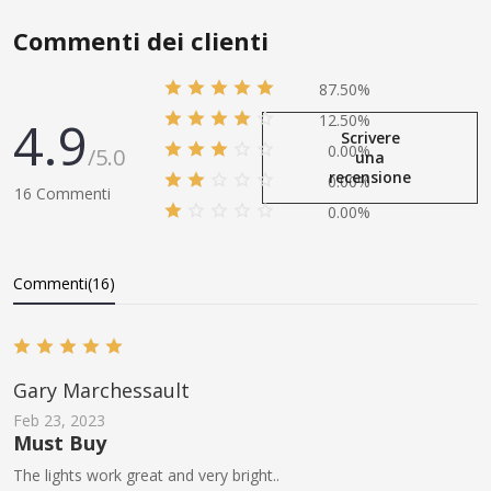
Commenti dei clienti
87.50%
4.9
12.50%
Scrivere
0.00%
/5.0
una
recensione
0.00%
16 Commenti
0.00%
Commenti(16)
Gary Marchessault
Feb 23, 2023
Must Buy
The lights work great and very bright..