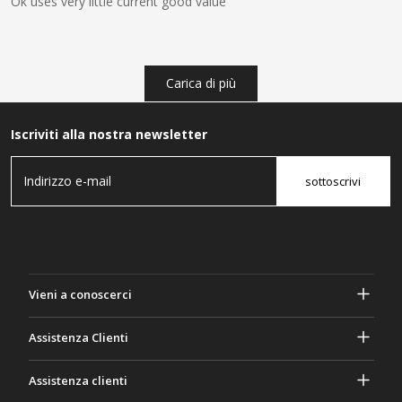
Ok uses very little current good value
Carica di più
Iscriviti alla nostra newsletter
sottoscrivi
Vieni a conoscerci
A proposito di Gasher
Assistenza Clienti
Privacy e sicurezza
Aiuto e domande frequenti
Assistenza clienti
Termini e Condizioni
I tuoi ordini