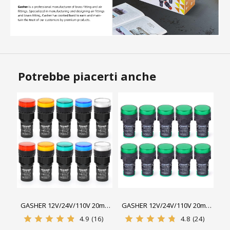
Potrebbe piacerti anche
GASHER 12V/24V/110V 20mA
GASHER 12V/24V/110V 20mA
Indicatore luminoso a
Indicatore luminoso a
4.9
(16)
4.8
(24)
risparmio energetico
risparmio energetico