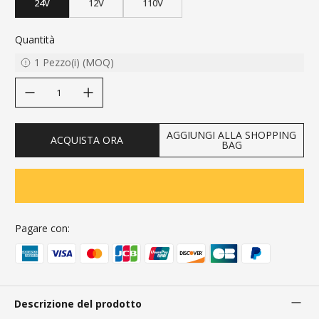
24V
12V
110V
Quantità
1
Pezzo(i)
(
MOQ
)
decrease quantity
increase quantity
AGGIUNGI ALLA SHOPPING
ACQUISTA ORA
BAG
Pagare con:
Descrizione del prodotto