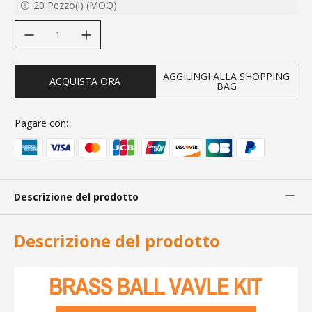
20
Pezzo(i)
(
MOQ
)
decrease quantity
increase quantity
AGGIUNGI ALLA SHOPPING
ACQUISTA ORA
BAG
Pagare con:
Descrizione del prodotto
Descrizione del prodotto