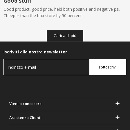
Good stuff
Good product, good price, held both positive and negative psi.
Cheeper than the box store by 50 percent
Carica di più
Iscriviti alla nostra newsletter
sottoscrivi
Vieni a conoscerci
A proposito di Gasher
Assistenza Clienti
Privacy e sicurezza
Aiuto e domande frequenti