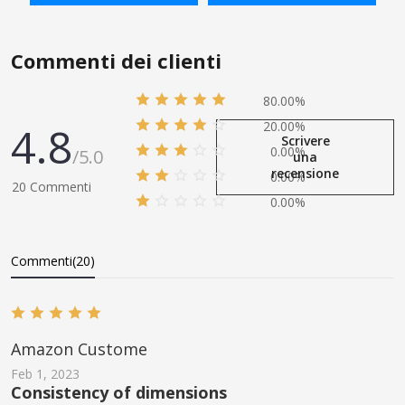
SHOPPING BAG
SHOPPING BAG
Commenti dei clienti
80.00%
4.8
20.00%
Scrivere
0.00%
/5.0
una
recensione
0.00%
20 Commenti
0.00%
Commenti(20)
Аmazon Custome
Feb 1, 2023
Consistency of dimensions