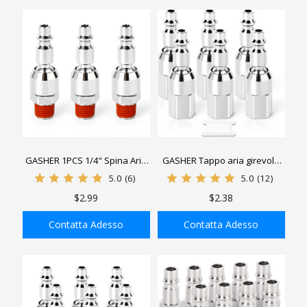
GASHER 1PCS 1/4" Spina Aria
GASHER Tappo aria girevole
Girevole, Confezione da 3
da 1/4", accoppiatore girevole
5.0
(6)
5.0
(12)
Accoppiatori e Tappi Girevoli
industriale e tappo, filettatura
$2.99
$2.38
Industriali, Filettatura Maschio
femmina NPT da 1/4", raccordi
1/4" NPT, Raccordi per Tubo
per tubo aria
Contatta Adesso
Contatta Adesso
Aria
AGGIUNGI ALLA
AGGIUNGI ALLA
SHOPPING BAG
SHOPPING BAG