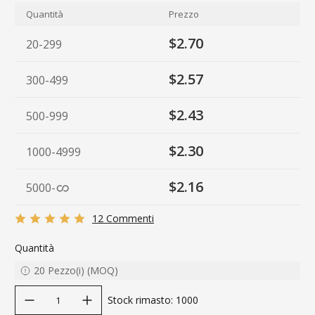
Quantità
Prezzo
$2.70
20-299
$2.57
300-499
$2.43
500-999
$2.30
1000-4999
$2.16
5000
-
12 Commenti
Quantità
20
Pezzo(i)
(
MOQ
)
decrease quantity
increase quantity
Stock rimasto
:
1000