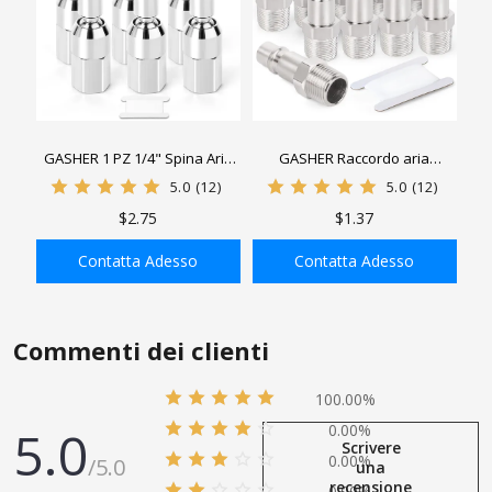
GASHER 1 PZ 1/4" Spina Aria
GASHER Raccordo aria
Girevole, Confezione da 3
industriale 1 pezzo con 1/4
5.0
(12)
5.0
(12)
Accoppiatori e Tappi Girevoli
"MNPT, 3/8" Raccordo aria a
$2.75
$1.37
Industriali, Filettatura Femmina
connessione rapida con
1/4" NPT, Raccordi per Tubo
flusso di base
Contatta Adesso
Contatta Adesso
Aria
AGGIUNGI ALLA
AGGIUNGI ALLA
SHOPPING BAG
SHOPPING BAG
Commenti dei clienti
100.00%
5.0
0.00%
Scrivere
0.00%
/5.0
una
recensione
0.00%