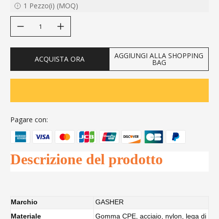
1
Pezzo(i)
(
MOQ
)
decrease quantity
increase quantity
AGGIUNGI ALLA SHOPPING
ACQUISTA ORA
BAG
Pagare con:
Descrizione del prodotto
Marchio
GASHER
Materiale
Gomma CPE, acciaio, nylon, lega di