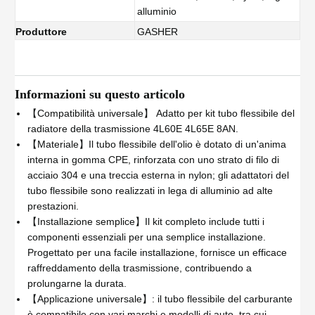
alluminio
Produttore
GASHER
Informazioni su questo articolo
【Compatibilità universale】 Adatto per kit tubo flessibile del
radiatore della trasmissione 4L60E 4L65E 8AN.
【Materiale】Il tubo flessibile dell'olio è dotato di un'anima
interna in gomma CPE, rinforzata con uno strato di filo di
acciaio 304 e una treccia esterna in nylon; gli adattatori del
tubo flessibile sono realizzati in lega di alluminio ad alte
prestazioni.
【Installazione semplice】Il kit completo include tutti i
componenti essenziali per una semplice installazione.
Progettato per una facile installazione, fornisce un efficace
raffreddamento della trasmissione, contribuendo a
prolungarne la durata.
【Applicazione universale】: il tubo flessibile del carburante
è compatibile con vari marchi e modelli di auto, tra cui