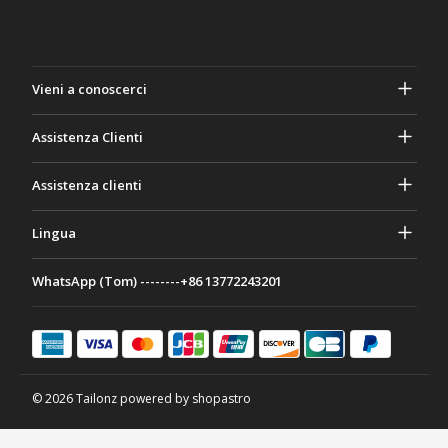
Vieni a conoscerci
A proposito di Gasher
Assistenza Clienti
Privacy e sicurezza
Aiuto e domande frequenti
Assistenza clienti
Termini e Condizioni
I tuoi ordini
Attività di marketing
Ritorno e rimborso
Lingua
Contattaci
Idee e consigli
Tariffe e politiche di spedizione
Português
WhatsApp (Tom) --------+86 13772243201
Modalità di pagamento
Italiano
Programma di partenariato
Français
Deutsch
日本語
© 2026 Tailonz powered by shopastro
Español