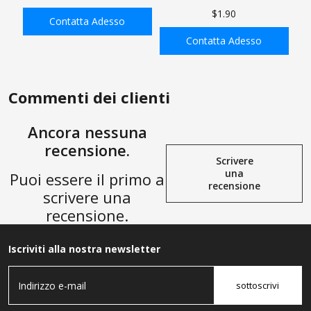
ottone passante per paratia,
Ottone ， Raccordo di
$1.90
raccordo per tubo flessibile
Riparazione dell'estremità del
Contatta Adesso
esagonale dritto con 2 pz.
Tubo Riutilizzabile 3/8"
Contatta Adesso
fascetta stringitubo
Barb（3/8" ID Tubo in
AGGIUNGI ALLA
AGGIUNGI ALLA
Poliuretano） x 1/4" NPT
SHOPPING BAG
SHOPPING BAG
Rigido
Commenti dei clienti
Ancora nessuna
recensione.
Scrivere
una
Puoi essere il primo a
recensione
scrivere una
recensione.
Iscriviti alla nostra newsletter
sottoscrivi