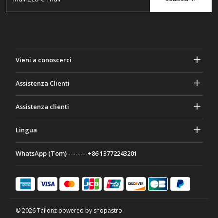
Vieni a conoscerci
A proposito di Gasher
Assistenza Clienti
Privacy e sicurezza
Aiuto e domande frequenti
Assistenza clienti
Termini e Condizioni
I tuoi ordini
Attività di marketing
Ritorno e rimborso
Lingua
Contattaci
Idee e consigli
Tariffe e politiche di spedizione
Português
WhatsApp (Tom) --------+86 13772243201
Modalità di pagamento
Italiano
Programma di partenariato
Français
Deutsch
日本語
© 2026 Tailonz powered by shopastro