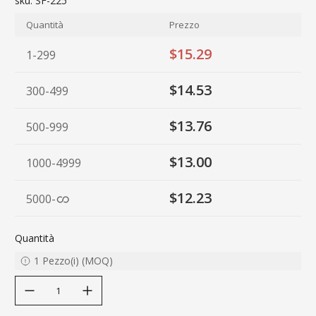
sku:
SF-225
Quantità
Prezzo
$15.29
1-299
$14.53
300-499
$13.76
500-999
$13.00
1000-4999
$12.23
5000
-
Quantità
1
Pezzo(i)
(
MOQ
)
decrease quantity
increase quantity