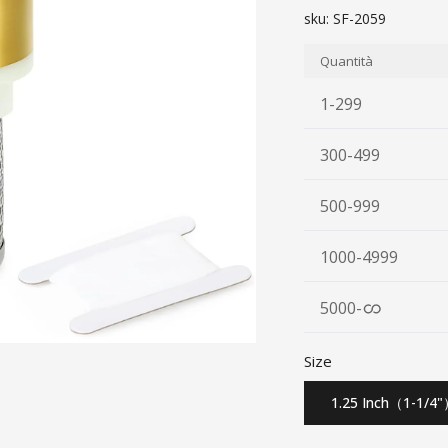
sku:
SF-2059
Quantità
1-299
300-499
500-999
1000-4999
5000
-
Size
1.25 Inch（1-1/4