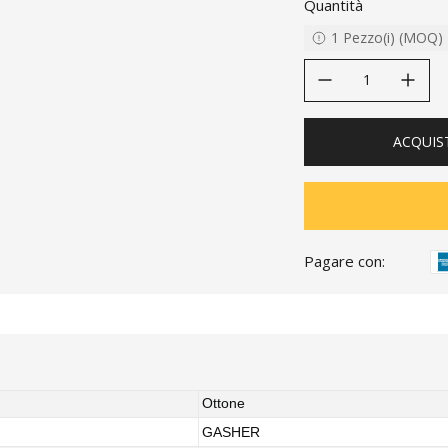
Quantità
1
Pezzo(i)
(
MOQ
)
decrease quantity
increase quanti
ACQUIS
Pagare con:
Ottone
GASHER