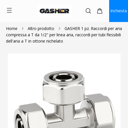
Inchiesta
Home
Altro prodotto
GASHER 1 pz. Raccordi per aria
compressa a T da 1/2" per linea aria, raccordi per tubi flessibili
$11.19
~
$13.99
dell'aria a T in ottone nichelato