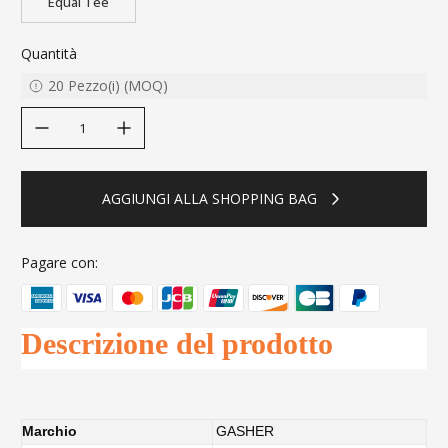
Equal Tee
Quantità
20
Pezzo(i)
(
MOQ
)
decrease quantity
increase quantity
AGGIUNGI ALLA SHOPPING BAG
Pagare con:
Descrizione del prodotto
Marchio
GASHER