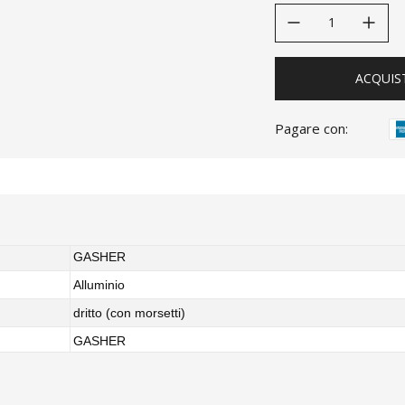
decrease quantity
increase quanti
ACQUIS
Pagare con:
GASHER
Alluminio
dritto (con morsetti)
GASHER