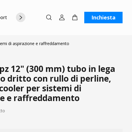
Inchiesta
orto
Chi siamo
Contattaci
C
stemi di aspirazione e raffreddamento
pz 12" (300 mm) tubo in lega
o dritto con rullo di perline,
cooler per sistemi di
ne e raffreddamento
tto