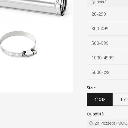
Quantità
20-299
300-499
500-999
1000-4999
5000
-
Size
1"OD
1.8
Quantità
20
Pezzo(i)
(
MOQ