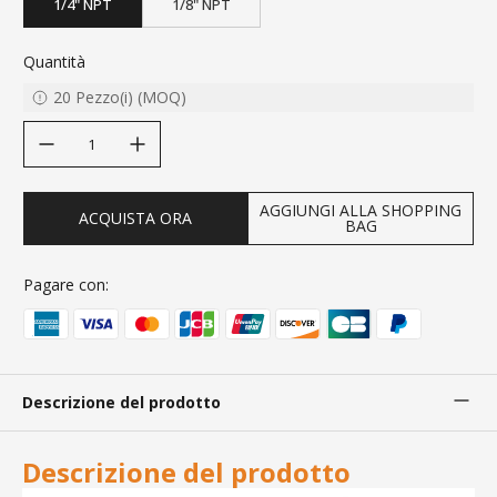
1/4" NPT
1/8" NPT
Quantità
20
Pezzo(i)
(
MOQ
)
decrease quantity
increase quantity
AGGIUNGI ALLA SHOPPING
ACQUISTA ORA
BAG
Pagare con:
Descrizione del prodotto
Descrizione del prodotto