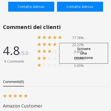
Tubo Riutilizzabile 3/8"
Femmina x 1/4 "NPT Maschio
Contatta Adesso
Contatta Adesso
Barb（3/8" ID Tubo in
AGGIUNGI ALLA
AGGIUNGI ALLA
Poliuretano） x 1/4" NPT
SHOPPING BAG
SHOPPING BAG
Rigido
Commenti dei clienti
77.78%
4.8
22.22%
Scrivere
0.00%
/5.0
una
recensione
0.00%
9 Commenti
0.00%
Commenti(9)
Amazon Customer