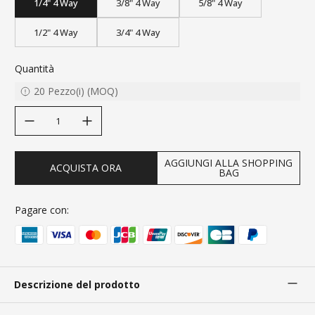
1/4" 4 Way
3/8" 4 Way
5/8" 4 Way
1/2" 4 Way
3/4" 4 Way
Quantità
20
Pezzo(i)
(
MOQ
)
decrease quantity
increase quantity
AGGIUNGI ALLA SHOPPING
ACQUISTA ORA
BAG
Pagare con:
Descrizione del prodotto