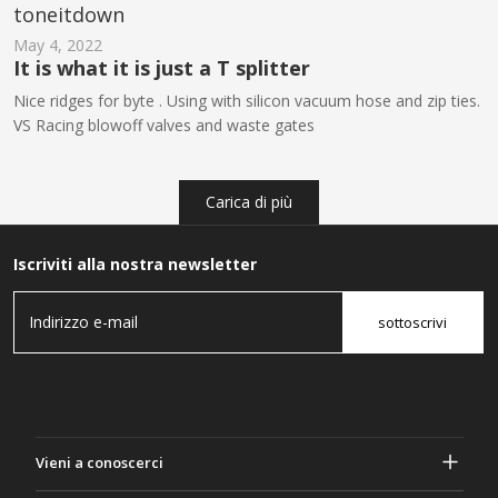
toneitdown
May 4, 2022
It is what it is just a T splitter
Nice ridges for byte . Using with silicon vacuum hose and zip ties.
VS Racing blowoff valves and waste gates
Carica di più
Iscriviti alla nostra newsletter
sottoscrivi
Vieni a conoscerci