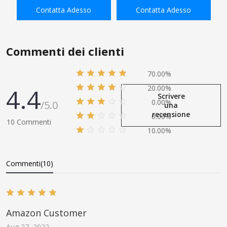
con fascetta stringitubo
Femmina x 1/4 "NPT Maschio
Contatta Adesso
Contatta Adesso
AGGIUNGI ALLA
AGGIUNGI ALLA
SHOPPING BAG
SHOPPING BAG
Commenti dei clienti
70.00%
4.4
20.00%
Scrivere
0.00%
/5.0
una
recensione
0.00%
10 Commenti
10.00%
Commenti(10)
Amazon Customer
Aug 27, 2022