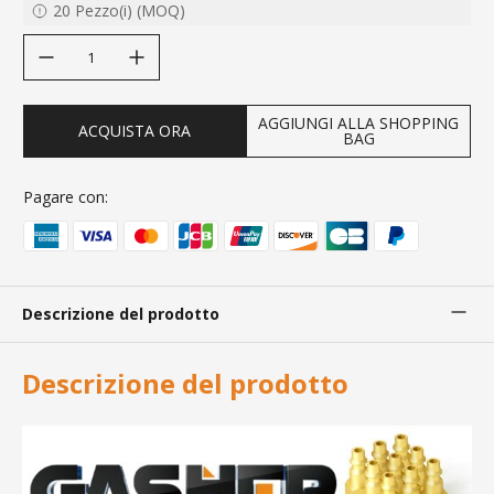
20
Pezzo(i)
(
MOQ
)
decrease quantity
increase quantity
AGGIUNGI ALLA SHOPPING
ACQUISTA ORA
BAG
Pagare con:
Descrizione del prodotto
Descrizione del prodotto