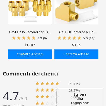
GASHER 15 Raccordi per Tubi
GASHER Raccordo a T in
in Ottone, Nipplo Esagonale
ottone da 1 pezzo, 1/4" FNPT x
4.9
(9)
5.0
(14)
Tono Ottone, Nipplo
1/4" FNPTx 1/4" MNPT Raccordi
$10.07
$3.35
Esagonale 1/4-3/8 Pollici NPT
per tubi
Contatta Adesso
Contatta Adesso
AGGIUNGI ALLA
AGGIUNGI ALLA
SHOPPING BAG
SHOPPING BAG
Commenti dei clienti
71.43%
4.7
28.57%
Scrivere
0.00%
/5.0
una
recensione
0.00%