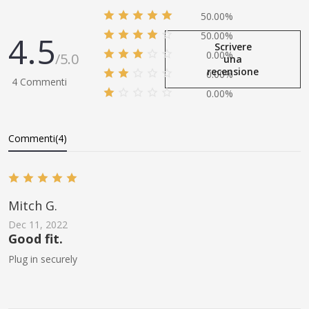
50.00%
4.5
50.00%
Scrivere
0.00%
/5.0
una
recensione
0.00%
4 Commenti
0.00%
Commenti(4)
Mitch G.
Dec 11, 2022
Good fit.
Plug in securely