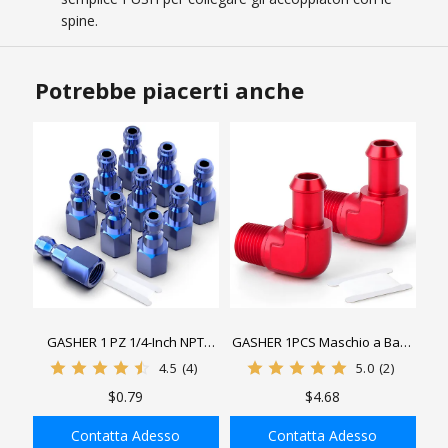
spine.
Potrebbe piacerti anche
GASHER 1 PZ 1/4-Inch NPT
GASHER 1PCS Maschio a Barb
Femmina Spina Aria
90 Gradi Raccordo Tubo
4.5
(4)
5.0
(2)
Industriale In Alluminio, Spine
Carburante Adattatore Lega di
$0.79
$4.68
Pneumatiche 300PSI
Alluminio Rosso Anodizzato
Contatta Adesso
Contatta Adesso
AGGIUNGI ALLA
AGGIUNGI ALLA