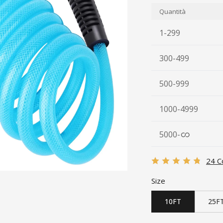
Quantità
1-299
300-499
500-999
1000-4999
5000
-
24 C
Size
10FT
25F