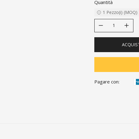
Quantità
1
Pezzo(i)
(
MOQ
)
decrease quantity
increase quanti
ACQUIS
Pagare con: