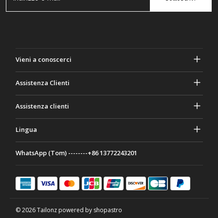
Vieni a conoscerci
A proposito di Gasher
Assistenza Clienti
Privacy e sicurezza
Aiuto e domande frequenti
Assistenza clienti
Termini e Condizioni
I tuoi ordini
Attività di marketing
Ritorno e rimborso
Lingua
Contattaci
Idee e consigli
Tariffe e politiche di spedizione
Português
WhatsApp (Tom) --------+86 13772243201
Modalità di pagamento
Italiano
Programma di partenariato
Français
Deutsch
日本語
© 2026 Tailonz powered by shopastro