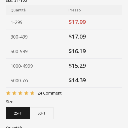
sku:
SF-163
Quantità
Prezzo
$17.99
1-299
$17.09
300-499
$16.19
500-999
$15.29
1000-4999
$14.39
5000
-
24 Commenti
Size
25FT
50FT
Quantità