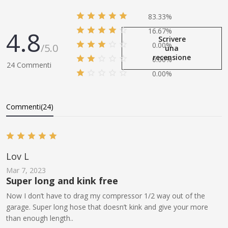
83.33%
4.8
16.67%
Scrivere
0.00%
/5.0
una
recensione
0.00%
24 Commenti
0.00%
Commenti(24)
Lov L
Mar 7, 2023
Super long and kink free
Now I don’t have to drag my compressor 1/2 way out of the
garage. Super long hose that doesn’t kink and give your more
than enough length..