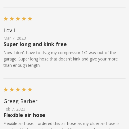
Lov L
Mar 7, 2023
Super long and kink free
Now I don’t have to drag my compressor 1/2 way out of the
garage. Super long hose that doesn’t kink and give your more
than enough length..
Gregg Barber
Feb 7, 2023
Flexible air hose
Flexible air hose. I ordered this air hose as my older air hose is