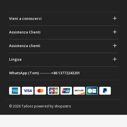
Vieni a conoscerci
A proposito di Gasher
Assistenza Clienti
Privacy e sicurezza
Aiuto e domande frequenti
Assistenza clienti
Termini e Condizioni
I tuoi ordini
Attività di marketing
Ritorno e rimborso
Lingua
Contattaci
Idee e consigli
Tariffe e politiche di spedizione
Português
WhatsApp (Tom) --------+86 13772243201
Modalità di pagamento
Italiano
Programma di partenariato
Français
Deutsch
日本語
© 2026 Tailonz powered by shopastro
Español
English