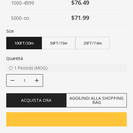
$76.49
1000-4999
$71.99
5000
-
Size
100FT/33m
50FT/15m
25FT/7.6m
Quantità
1
Pezzo(i)
(
MOQ
)
decrease quantity
increase quantity
AGGIUNGI ALLA SHOPPING
ACQUISTA ORA
BAG