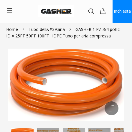
Inchiesta
Home
Tubo dell&#39;aria
GASHER 1 PZ 3/4 pollici
ID × 25FT 50FT 100FT HDPE Tubo per aria compressa
$99.99
$89.99