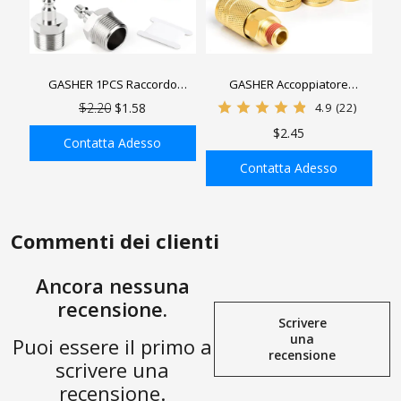
GASHER 1PCS Raccordo
GASHER Accoppiatore
maschio per utensili
industriale maschio in ottone
$2.20
$1.58
4.9
(22)
pneumatici industriali, tappi
da 1/4 di pollice, dimensioni
$2.45
pneumatici ad alto flusso,
filettatura maschio NPT da 1/4
Contatta Adesso
pressione di esercizio
di pollice, accoppiatore
Contatta Adesso
massima 300PSI
pneumatico a connessione
AGGIUNGI ALLA
AGGIUNGI ALLA
rapida
SHOPPING BAG
SHOPPING BAG
Commenti dei clienti
Ancora nessuna
recensione.
Scrivere
una
Puoi essere il primo a
recensione
scrivere una
recensione.