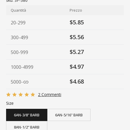
sku:
SF-380
Quantità
Prezzo
$5.85
20-299
$5.56
300-499
$5.27
500-999
$4.97
1000-4999
$4.68
5000
-
2 Commenti
Size
6AN-3/8" BARB
6AN-5/16" BARB
8AN-1/2" BARB