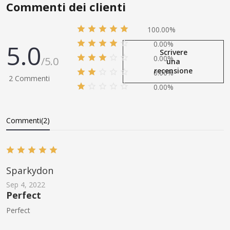
Commenti dei clienti
100.00%
5.0
0.00%
Scrivere
0.00%
/5.0
una
recensione
0.00%
2 Commenti
0.00%
Commenti(2)
Sparkydon
Sep 4, 2022
Perfect
Perfect