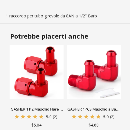
1 raccordo per tubo girevole da 8AN a 1/2" Barb
Potrebbe piacerti anche
GASHER 1 PZ Maschio Flare a
GASHER 1PCS Maschio a Barb
Barb Gomito a 90 Gradi
90 Gradi Raccordo Tubo
5.0
(2)
5.0
(2)
Raccordo Tubo Flessibile
Carburante Adattatore Lega di
$5.04
$4.68
Raccordo Carburante
Alluminio Rosso Anodizzato