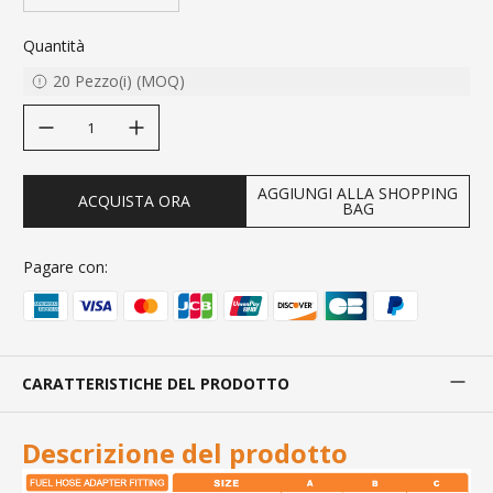
Quantità
20
Pezzo(i)
(
MOQ
)
decrease quantity
increase quantity
AGGIUNGI ALLA SHOPPING
ACQUISTA ORA
BAG
Pagare con:
CARATTERISTICHE DEL PRODOTTO
Descrizione del prodotto