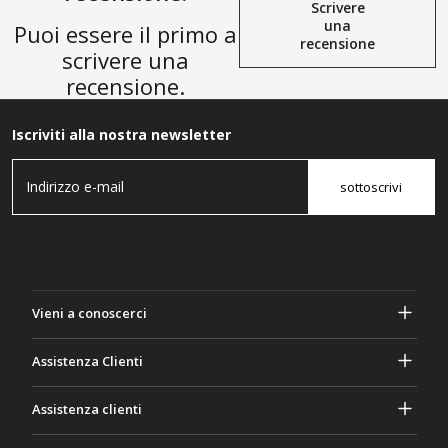
Scrivere
una
Puoi essere il primo a
recensione
scrivere una
recensione.
Iscriviti alla nostra newsletter
sottoscrivi
Vieni a conoscerci
A proposito di Gasher
Assistenza Clienti
Privacy e sicurezza
Aiuto e domande frequenti
Assistenza clienti
Termini e Condizioni
I tuoi ordini
Attività di marketing
Ritorno e rimborso