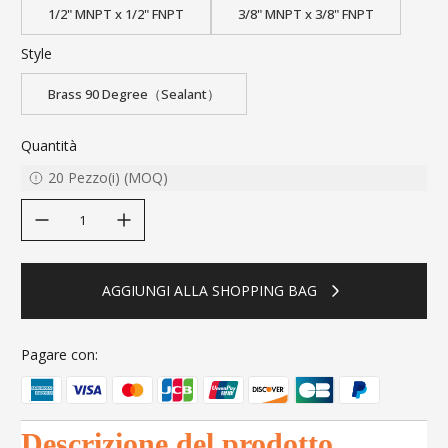
1/2" MNPT x 1/2" FNPT
3/8" MNPT x 3/8" FNPT
Style
Brass 90 Degree（Sealant）
Quantità
20
Pezzo(i)
(
MOQ
)
decrease quantity
increase quantity
AGGIUNGI ALLA SHOPPING BAG
Pagare con:
Descrizione del prodotto