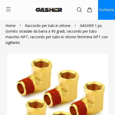
Inchiesta
Home
Raccordo per tubi in ottone
GASHER 1 pz.
Gomito stradale da barra a 90 gradi, raccordo per tubo
$1.84
~
$4.10
maschio NPT, raccordo per tubo in ottone femmina NPT con
sigillante.