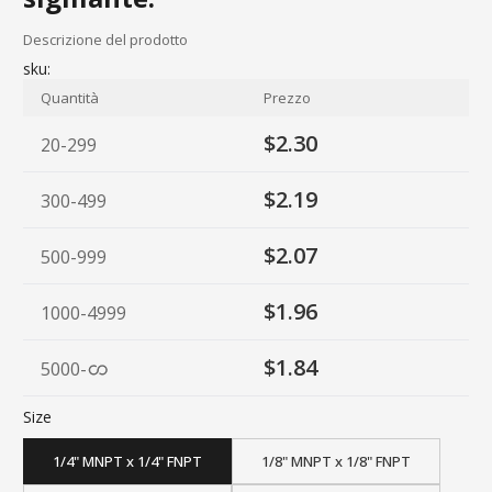
Descrizione del prodotto
sku:
Quantità
Prezzo
$2.30
20-299
$2.19
300-499
$2.07
500-999
$1.96
1000-4999
$1.84
5000
-
Size
1/4" MNPT x 1/4" FNPT
1/8" MNPT x 1/8" FNPT