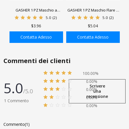
GASHER 1 PZ Maschio a
GASHER 1 PZ Maschio Flare a
Raccordo Tubo Flessibile
Barb Gomito a 90 Gradi
5.0
(2)
5.0
(2)
Adattatore Linea Carburante
Raccordo Tubo Flessibile
$3.96
$5.04
Lega di Alluminio Anodizzato
Raccordo Carburante
Rosso
Adattatore Lega di Alluminio
Contatta Adesso
Contatta Adesso
Rosso Anodizzato
AGGIUNGI ALLA
AGGIUNGI ALLA
SHOPPING BAG
SHOPPING BAG
Commenti dei clienti
100.00%
5.0
0.00%
Scrivere
0.00%
/5.0
una
recensione
0.00%
1 Commento
0.00%
Commento(1)