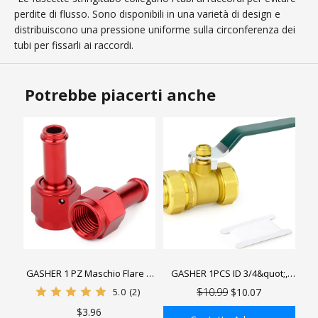
perdite di flusso. Sono disponibili in una varietà di design e
distribuiscono una pressione uniforme sulla circonferenza dei
tubi per fissarli ai raccordi.
Potrebbe piacerti anche
GASHER 1 PZ Maschio Flare a
GASHER 1PCS ID 3/4&quot;,
Barb Dritto Girevole Raccordo
OD1&quot; interruttore di
5.0
(2)
$10.99
$10.07
Tubo Carburante Adattatore
intercettazione valvola a sfera
$3.96
Lega di Alluminio Rosso
in ottone, valvola a sfera a