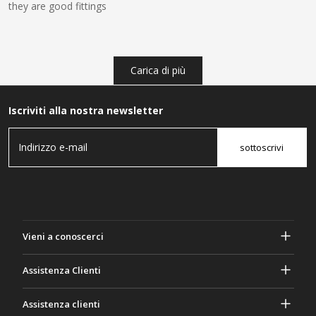
they are good fittings
Carica di più
Iscriviti alla nostra newsletter
sottoscrivi
Vieni a conoscerci
A proposito di Gasher
Assistenza Clienti
Privacy e sicurezza
Aiuto e domande frequenti
Assistenza clienti
Termini e Condizioni