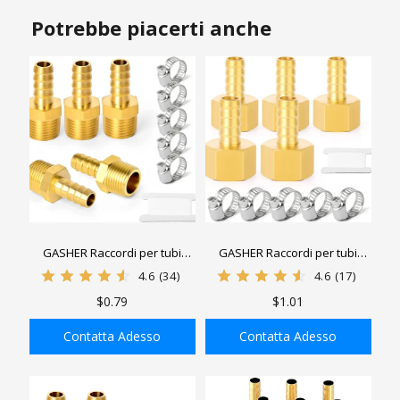
Potrebbe piacerti anche
GASHER Raccordi per tubi
GASHER Raccordi per tubi
dell'aria, Raccordi per tubi
dell'aria, Raccordi per tubi
4.6
(34)
4.6
(17)
flessibili Adattatore per tubi
flessibili Adattatore per tubi
$0.79
$1.01
con filettatura NPT maschio
con filettatura NPT femmina
con fascetta stringitubo
con fascetta stringitubo
Contatta Adesso
Contatta Adesso
AGGIUNGI ALLA
AGGIUNGI ALLA
SHOPPING BAG
SHOPPING BAG