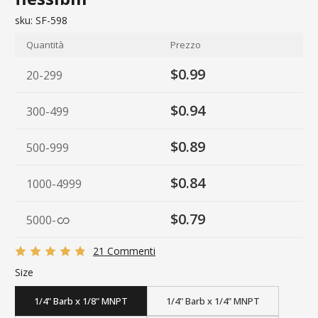
sku:
SF-598
Quantità
Prezzo
$0.99
20-299
$0.94
300-499
$0.89
500-999
$0.84
1000-4999
$0.79
5000
-
21 Commenti
Size
1/4" Barb x 1/8" MNPT
1/4" Barb x 1/4" MNPT