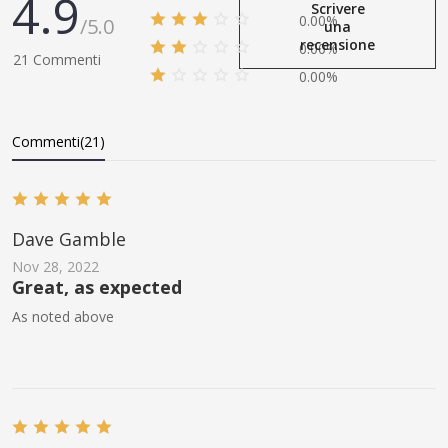
4.9
Scrivere
0.00%
/5.0
una
recensione
0.00%
21 Commenti
0.00%
Commenti(21)
Dave Gamble
Nov 28, 2022
Great, as expected
As noted above