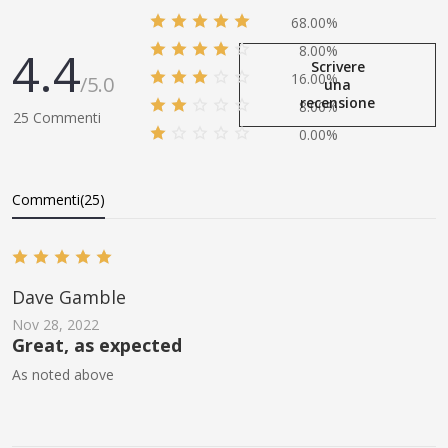
68.00%
4.4
8.00%
Scrivere
16.00%
/5.0
una
recensione
8.00%
25 Commenti
0.00%
Commenti(25)
Dave Gamble
Nov 28, 2022
Great, as expected
As noted above