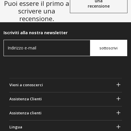
una
Puoi essere il primo a
recensione
scrivere una
recensione.
Iscriviti alla nostra newsletter
sottoscrivi
Vieni a conoscerci
A proposito di Gasher
Assistenza Clienti
Privacy e sicurezza
Aiuto e domande frequenti
Assistenza clienti
Termini e Condizioni
I tuoi ordini
Attività di marketing
Ritorno e rimborso
Lingua
Contattaci