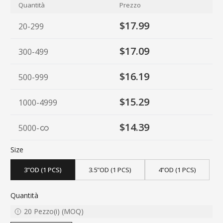
Quantità
Prezzo
$17.99
20-299
$17.09
300-499
$16.19
500-999
$15.29
1000-4999
$14.39
5000
-
Size
3"OD (1 PCS)
3.5"OD (1 PCS)
4"OD (1 PCS)
Quantità
20
Pezzo(i)
(
MOQ
)