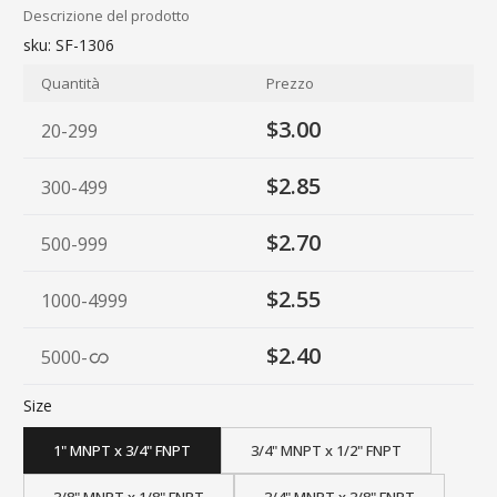
Descrizione del prodotto
sku:
SF-1306
Quantità
Prezzo
$3.00
20-299
$2.85
300-499
$2.70
500-999
$2.55
1000-4999
$2.40
5000
-
Size
1" MNPT x 3/4" FNPT
3/4" MNPT x 1/2" FNPT
3/8" MNPT x 1/8" FNPT
3/4" MNPT x 3/8" FNPT