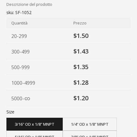
Descrizione del prodotto
sku:
SF-1052
Quantità
Prezzo
$1.50
20-299
$1.43
300-499
$1.35
500-999
$1.28
1000-4999
$1.20
5000
-
Size
3/16" OD x 1/8" MNPT
1/4" OD x 1/8" MNPT
5/16" OD x 1/8" MNPT
3/8" OD x 1/8" MNPT