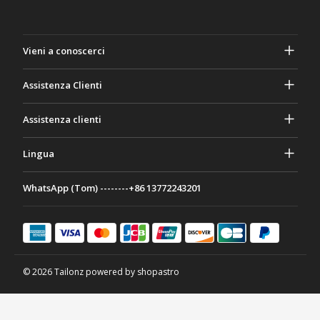
Vieni a conoscerci
A proposito di Gasher
Assistenza Clienti
Privacy e sicurezza
Aiuto e domande frequenti
Assistenza clienti
Termini e Condizioni
I tuoi ordini
Attività di marketing
Ritorno e rimborso
Lingua
Contattaci
Idee e consigli
Tariffe e politiche di spedizione
Português
WhatsApp (Tom) --------+86 13772243201
Modalità di pagamento
Italiano
Programma di partenariato
Français
Deutsch
日本語
© 2026 Tailonz powered by shopastro
Español
English