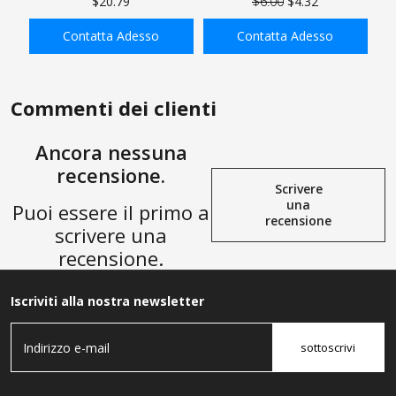
$20.79
$6.00
$4.32
di riduzione, nipplo
Maschio Ramo Tee T
esagonale, giunto esagonale
Adattatore Femmina x
Contatta Adesso
Contatta Adesso
1/2 pollice NPT
Femmina x Maschio
AGGIUNGI ALLA
AGGIUNGI ALLA
SHOPPING BAG
SHOPPING BAG
Commenti dei clienti
Ancora nessuna
recensione.
Scrivere
una
Puoi essere il primo a
recensione
scrivere una
recensione.
Iscriviti alla nostra newsletter
sottoscrivi