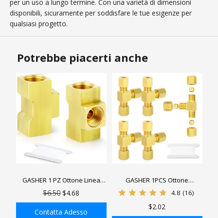
per un uso a lungo termine. Con una varietà di dimensioni
disponibili, sicuramente per soddisfare le tue esigenze per
qualsiasi progetto.
Potrebbe piacerti anche
GASHER 1 PZ Ottone Linea
GASHER 1PCS Ottone
Freno Raccordi a T 5/8
Compressione Tubo Raccordo
$6.50
$4.68
4.8
(16)
&quot;-18 Discussioni Invertito
Connettore, Tee, Tubo OD
$2.02
Flare Femmina Unione per
Connettore
Contatta Adesso