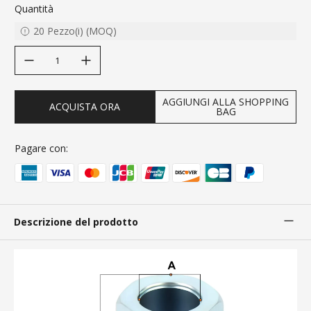
Quantità
20
Pezzo(i)
(
MOQ
)
decrease quantity
increase quantity
AGGIUNGI ALLA SHOPPING
ACQUISTA ORA
BAG
Pagare con:
Descrizione del prodotto