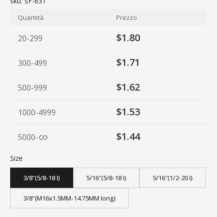
sku:
SF-631
Quantità
Prezzo
$1.80
20-299
$1.71
300-499
$1.62
500-999
$1.53
1000-4999
$1.44
5000
-
Size
3/8"(5/8-18 I)
5/16"(5/8-18 I)
5/16"(1/2-20 I)
3/8"(M16x1.5MM-14.75MM Iong)