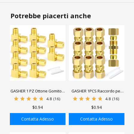
Potrebbe piacerti anche
GASHER 1 PZ Ottone Gomito a
GASHER 1PCS Raccordo per
90 Gradi Tubo di
tubo a compressione in
4.8
(16)
4.8
(16)
Compressione Connettore
ottone, connettore tubo x tubo
$0.94
$0.94
Raccordo Tubo, 1/8" Tubo OD
x 1/8" NPT Connettore
Contatta Adesso
Contatta Adesso
Maschio
AGGIUNGI ALLA
AGGIUNGI ALLA
SHOPPING BAG
SHOPPING BAG