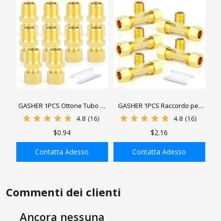
GASHER 1PCS Ottone Tubo di
GASHER 1PCS Raccordo per
Compressione Tubo Raccordo
tubo a T per tubo di
4.8
(16)
4.8
(16)
Connettore, Tubo OD x
compressione in ottone ，
$0.94
$2.16
Connettore Maschio
Raccordo a T maschio
Contatta Adesso
Contatta Adesso
AGGIUNGI ALLA
AGGIUNGI ALLA
SHOPPING BAG
SHOPPING BAG
Commenti dei clienti
Ancora nessuna