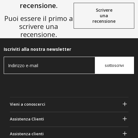
recensione.
Scrivere
una
Puoi essere il primo a
recensione
scrivere una
recensione.
Iscriviti alla nostra newsletter
sottoscrivi
Vieni a conoscerci
A proposito di Gasher
Assistenza Clienti
Privacy e sicurezza
Aiuto e domande frequenti
Assistenza clienti
Termini e Condizioni