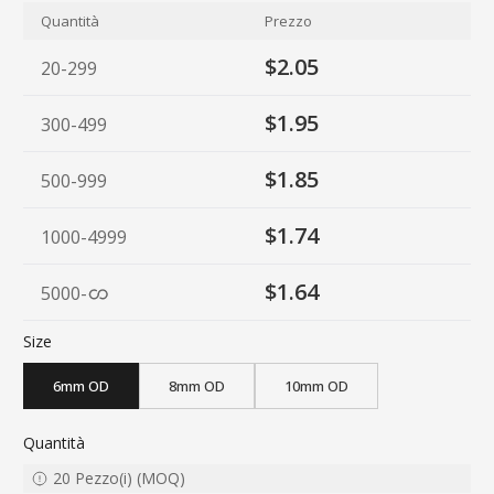
Quantità
Prezzo
$2.05
20-299
$1.95
300-499
$1.85
500-999
$1.74
1000-4999
$1.64
5000
-
Size
6mm OD
8mm OD
10mm OD
Quantità
20
Pezzo(i)
(
MOQ
)