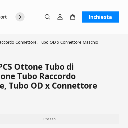
Inchiesta
orto
Chi siamo
Contattaci
C
ccordo Connettore, Tubo OD x Connettore Maschio
CS Ottone Tubo di
one Tubo Raccordo
e, Tubo OD x Connettore
Prezzo