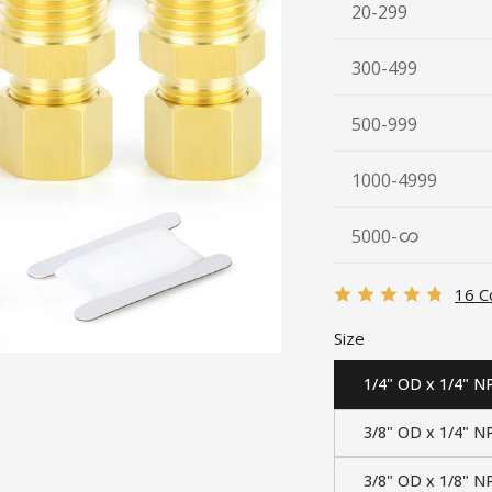
20-299
300-499
500-999
1000-4999
5000
-
16 C
Size
1/4" OD x 1/4" N
3/8" OD x 1/4" N
3/8" OD x 1/8" N