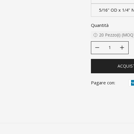
5/16" OD x 1/4" 
Quantità
20
Pezzo(i)
(
MOQ
decrease quantity
increase quanti
ACQUIS
Pagare con: