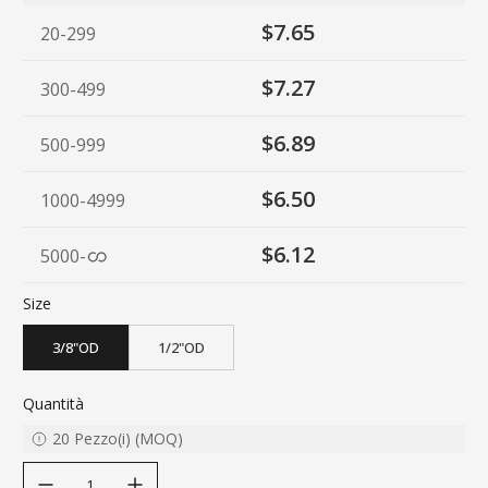
$7.65
20-299
$7.27
300-499
$6.89
500-999
$6.50
1000-4999
$6.12
5000
-
Size
3/8"OD
1/2"OD
Quantità
20
Pezzo(i)
(
MOQ
)
decrease quantity
increase quantity