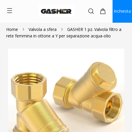
Inchiesta
Home
Valvola a sfera
GASHER 1 pz. Valvola filtro a
rete femmina in ottone a Y per separazione acqua-olio
$9.99
$7.50