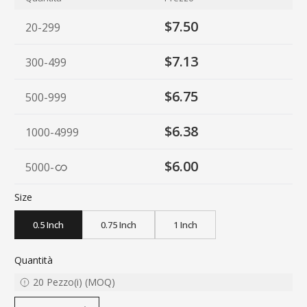
$7.50
20-299
$7.13
300-499
$6.75
500-999
$6.38
1000-4999
$6.00
5000
-
Size
0.5 Inch
0.75 Inch
1 Inch
Quantità
20
Pezzo(i)
(
MOQ
)
decrease quantity
increase quantity