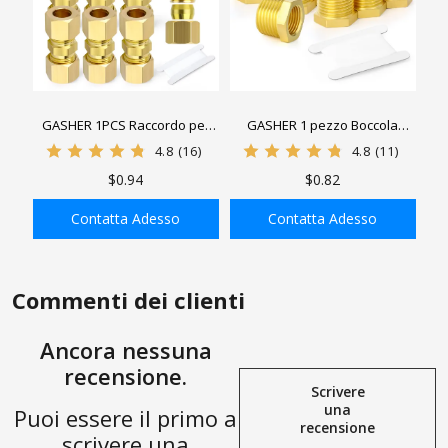
GASHER 1PCS Raccordo per
GASHER 1 pezzo Boccola
tubo a compressione in
esagonale in ottone maschio x
4.8
(16)
4.8
(11)
ottone, connettore tubo x tubo
femmina, raccordo filettato in
$0.94
$0.82
ottone
Contatta Adesso
Contatta Adesso
AGGIUNGI ALLA
AGGIUNGI ALLA
SHOPPING BAG
SHOPPING BAG
Commenti dei clienti
Ancora nessuna
recensione.
Scrivere
una
Puoi essere il primo a
recensione
scrivere una