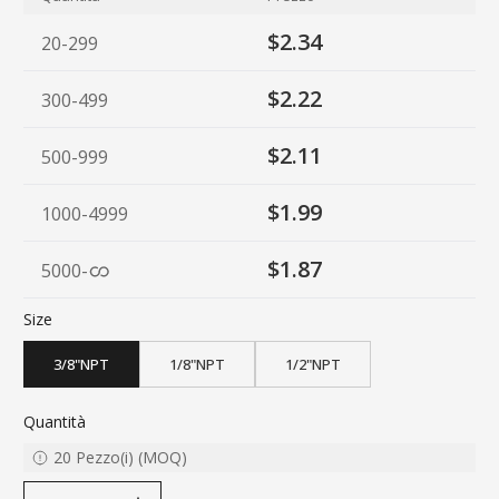
$2.34
20-299
$2.22
300-499
$2.11
500-999
$1.99
1000-4999
$1.87
5000
-
Size
3/8"NPT
1/8"NPT
1/2"NPT
Quantità
20
Pezzo(i)
(
MOQ
)
decrease quantity
increase quantity